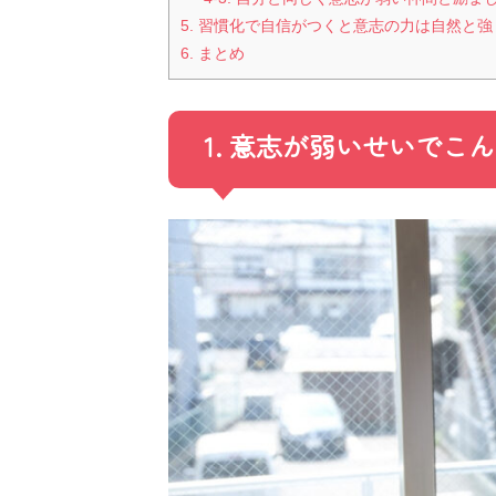
5. 習慣化で自信がつくと意志の力は自然と
6. まとめ
1. 意志が弱いせいで