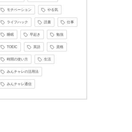
モチベーション
やる気
ライフハック
読書
仕事
睡眠
早起き
勉強
TOEIC
英語
資格
時間の使い方
生活
みんチャレの活用法
みんチャレ通信