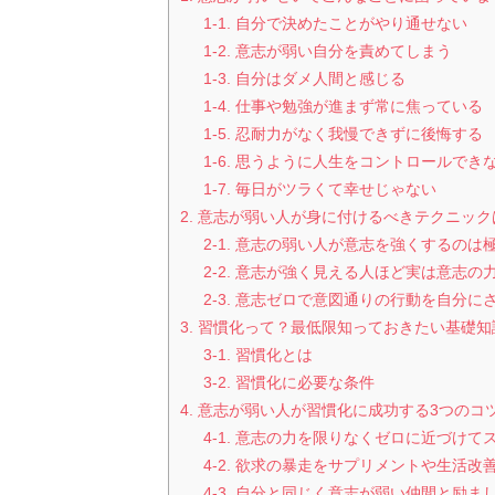
1-1. 自分で決めたことがやり通せない
1-2. 意志が弱い自分を責めてしまう
1-3. 自分はダメ人間と感じる
1-4. 仕事や勉強が進まず常に焦っている
1-5. 忍耐力がなく我慢できずに後悔する
1-6. 思うように人生をコントロールでき
1-7. 毎日がツラくて幸せじゃない
2. 意志が弱い人が身に付けるべきテクニッ
2-1. 意志の弱い人が意志を強くするのは
2-2. 意志が強く見える人ほど実は意志
2-3. 意志ゼロで意図通りの行動を自分
3. 習慣化って？最低限知っておきたい基礎知
3-1. 習慣化とは
3-2. 習慣化に必要な条件
4. 意志が弱い人が習慣化に成功する3つのコ
4-1. 意志の力を限りなくゼロに近づけ
4-2. 欲求の暴走をサプリメントや生活
4-3. 自分と同じく意志が弱い仲間と励ま