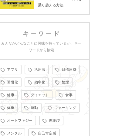
乗り越える方法
キーワード
みんながどんなことに興味を持っているか、キー
ワードから検索
アプリ
活用法
目標達成
習慣化
効率化
禁煙
健康
ダイエット
食事
体重
運動
ウォーキング
オートファジー
縄跳び
メンタル
自己肯定感