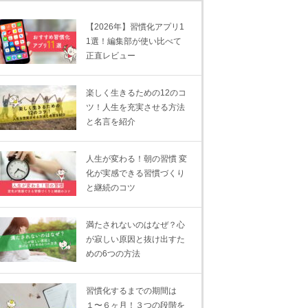
【2026年】習慣化アプリ1
1選！編集部が使い比べて
正直レビュー
楽しく生きるための12のコ
ツ！人生を充実させる方法
と名言を紹介
人生が変わる！朝の習慣 変
化が実感できる習慣づくり
と継続のコツ
満たされないのはなぜ？心
が寂しい原因と抜け出すた
めの6つの方法
習慣化するまでの期間は
１〜６ヶ月！３つの段階を