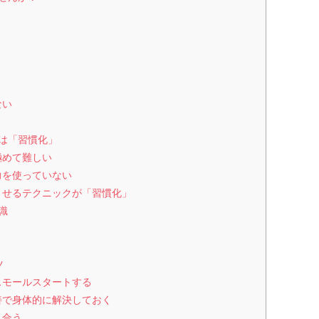
ない
クは「習慣化」
極めて難しい
の力を使っていない
にさせるテクニックが「習慣化」
識
ツ
てスモールスタートする
改善で身体的に解決しておく
し合う