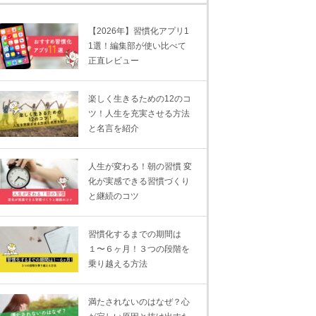
【2026年】習慣化アプリ1
1選！編集部が使い比べて
正直レビュー
楽しく生きるための12のコ
ツ！人生を充実させる方法
と名言を紹介
人生が変わる！朝の習慣 変
化が実感できる習慣づくり
と継続のコツ
習慣化するまでの期間は
１〜６ヶ月！３つの段階を
乗り越える方法
満たされないのはなぜ？心