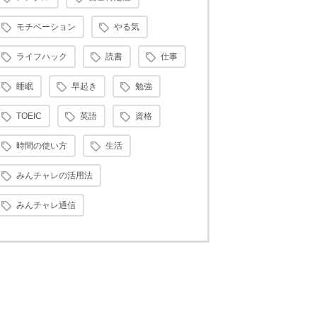
モチベーション
やる気
ライフハック
読書
仕事
睡眠
早起き
勉強
TOEIC
英語
資格
時間の使い方
生活
みんチャレの活用法
みんチャレ通信