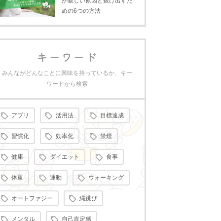
が寂しい原因と抜け出すた
めの6つの方法
キーワード
みんながどんなことに興味を持っているか、キー
ワードから検索
アプリ
活用法
目標達成
習慣化
効率化
禁煙
健康
ダイエット
食事
体重
運動
ウォーキング
オートファジー
縄跳び
メンタル
自己肯定感