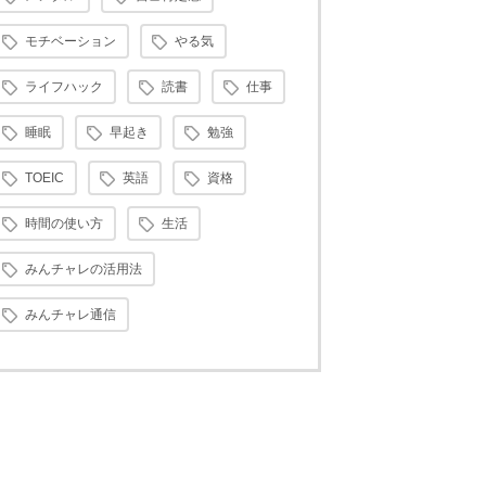
モチベーション
やる気
ライフハック
読書
仕事
睡眠
早起き
勉強
TOEIC
英語
資格
時間の使い方
生活
みんチャレの活用法
みんチャレ通信