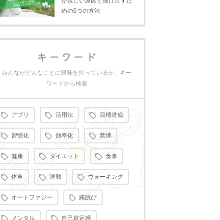
が寂しい原因と抜け出すた
めの6つの方法
キーワード
みんながどんなことに興味を持っているか、キー
ワードから検索
アプリ
活用法
目標達成
習慣化
効率化
禁煙
健康
ダイエット
食事
体重
運動
ウォーキング
オートファジー
縄跳び
メンタル
自己肯定感