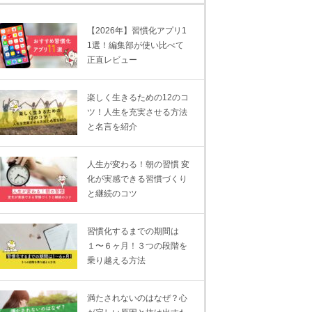
【2026年】習慣化アプリ1
1選！編集部が使い比べて
正直レビュー
楽しく生きるための12のコ
ツ！人生を充実させる方法
と名言を紹介
人生が変わる！朝の習慣 変
化が実感できる習慣づくり
と継続のコツ
習慣化するまでの期間は
１〜６ヶ月！３つの段階を
乗り越える方法
満たされないのはなぜ？心