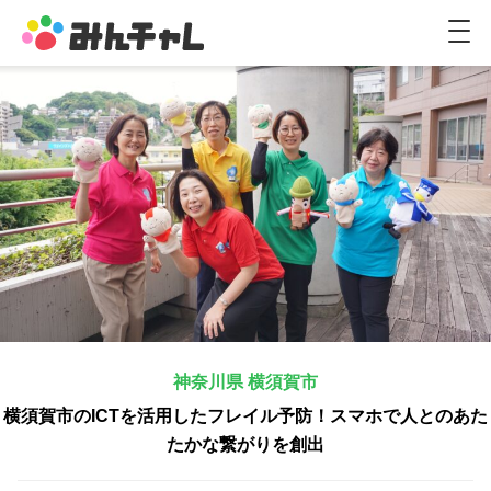
M
E
N
U
神奈川県 横須賀市
横須賀市のICTを活用したフレイル予防！スマホで人とのあた
たかな繋がりを創出