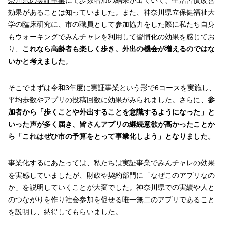
奈川県の実証事業
にて歩数増加の結果が出ていて、生活習慣改善
効果があることは知っていました。また、神奈川県立保健福祉大
学の臨床研究に、市の職員として参加協力をした際に私たち自身
もウォーキングでみんチャレを利用して習慣化の効果を感じてお
り、
これなら高齢者も楽しく歩き、外出の機会が増えるのではな
いかと考えました
。
そこでまずは令和3年度に実証事業という形で6コースを実施し、
平均歩数やアプリの投稿回数に効果がみられました。さらに、
参
加者から「歩くことや外出することを意識するようになった」と
いった声が多く届き、皆さんアプリの継続意欲が高かったことか
ら「これはぜひ市の予算をとって事業化しよう」となりました。
事業化するにあたっては、私たちは実証事業でみんチャレの効果
を実感していましたが、財政や契約部門に「なぜこのアプリなの
か」を説明していくことが大変でした。神奈川県での実績や人と
のつながりを作り社会参加を促せる唯一無二のアプリであること
を説明し、納得してもらいました。