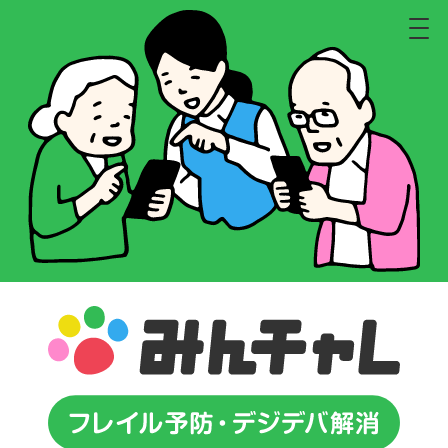
M
E
N
U