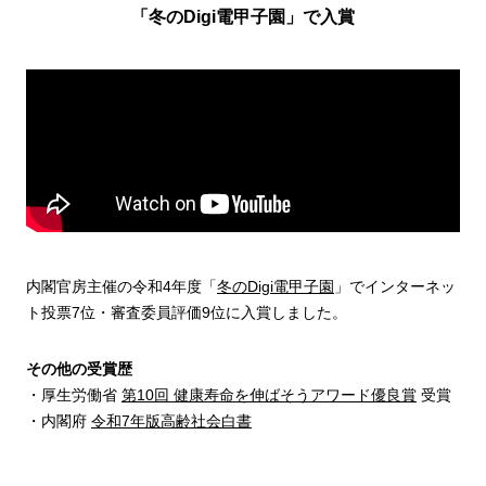
「冬のDigi電甲子園」で入賞
内閣官房主催の令和4年度「
冬のDigi電甲子園
」でインターネッ
ト投票7位・審査委員評価9位に入賞しました。
その他の受賞歴
・厚生労働省
第10回 健康寿命を伸ばそうアワード優良賞
受賞
・内閣府
令和7年版高齢社会白書