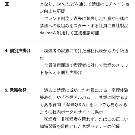
置
となり、1on1などを通して禁煙のモチベーショ
ン向上を応援
・フレンド制度：過去に禁煙した社員や一緒に
禁煙への取組みをスタートする社員に自社製品
dejirenを利用して直接相談可能
4. 個別声掛け
・喫煙者の家族に向けた当社代表からの手紙送
付
・全員健康面談で喫煙者に対して禁煙のメリッ
トを伝える個別声掛け
5. 意識啓発
・過去に禁煙に成功した社員による「卒煙体験
発表会」や「卒煙アルバム」、禁煙に関するよ
くある質問 「禁煙Q＆A」をいつでも見られる
ように社内ポータルサイトに掲示
・喫煙者・非喫煙者を問わず、たばこの正しい
知識習得を目的とした禁煙セミナーの開催