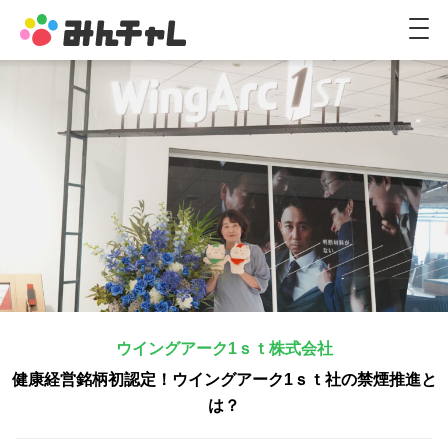
M
E
N
U
ウイングアーク1ｓｔ株式会社
健康経営銘柄初認定！ウイングアーク1ｓｔ社の禁煙推進と
は？