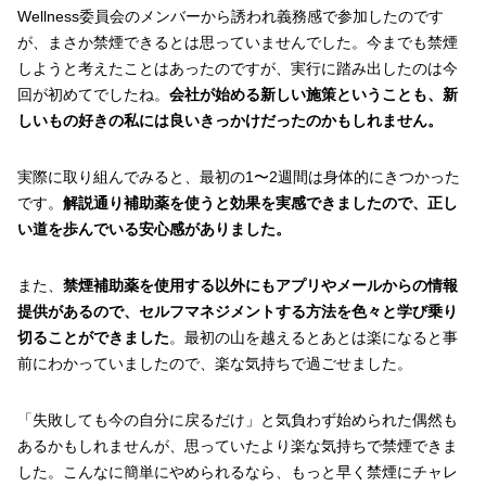
Wellness委員会のメンバーから誘われ義務感で参加したのです
が、まさか禁煙できるとは思っていませんでした。今までも禁煙
しようと考えたことはあったのですが、実行に踏み出したのは今
回が初めてでしたね。
会社が始める新しい施策ということも、新
しいもの好きの私には良いきっかけだったのかもしれません。
実際に取り組んでみると、最初の1〜2週間は身体的にきつかった
です。
解説通り補助薬を使うと効果を実感できましたので、正し
い道を歩んでいる安心感がありました。
また、
禁煙補助薬を使用する以外にもアプリやメールからの情報
提供があるので、セルフマネジメントする方法を色々と学び乗り
切ることができました
。最初の山を越えるとあとは楽になると事
前にわかっていましたので、楽な気持ちで過ごせました。
「失敗しても今の自分に戻るだけ」と気負わず始められた偶然も
あるかもしれませんが、思っていたより楽な気持ちで禁煙できま
した。こんなに簡単にやめられるなら、もっと早く禁煙にチャレ