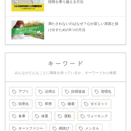
段階を乗り越える方法
満たされないのはなぜ？心が寂しい原因と抜
け出すための6つの方法
キーワード
みんながどんなことに興味を持っているか、キーワードから検索
アプリ
活用法
目標達成
習慣化
効率化
禁煙
健康
ダイエット
食事
体重
運動
ウォーキング
オートファジー
縄跳び
メンタル